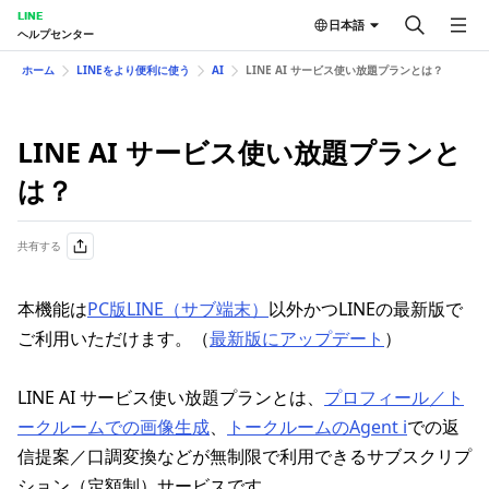
LINE
日本語
ヘルプセンター
ホーム
LINEをより便利に使う
AI
LINE AI サービス使い放題プランとは？​
LINE AI サービス使い放題プランと
は？​
共有する
本機能は
PC版LINE（サブ端末）
以外かつLINEの最新版で
ご利用いただけます。（
最新版にアップデート
）
LINE AI サービス使い放題プランとは、
プロフィール／ト
ークルームでの画像生成
、
トークルームのAgent i
での返
信提案／口調変換などが無制限で利用できるサブスクリプ
ション（定額制）サービスです。