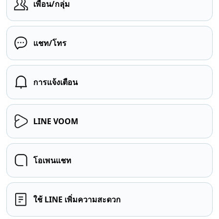
เพื่อน/กลุ่ม
แชท/โทร
การแจ้งเตือน
LINE VOOM
โอเพนแชท
ใช้ LINE เพิ่มความสะดวก