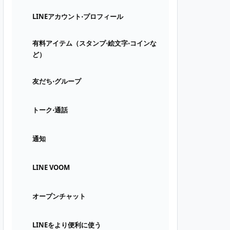
LINEアカウント⋅プロフィール
有料アイテム（スタンプ⋅絵文字⋅コインな
ど）
友だち⋅グループ
トーク⋅通話
通知
LINE VOOM
オープンチャット
LINEをより便利に使う