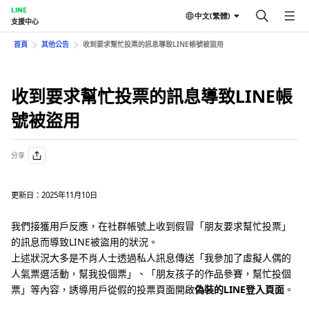
LINE
中文(繁體)
支援中心
首頁
其他公告
收到要求幫忙投票的訊息導致LINE帳號被盜用
收到要求幫忙投票的訊息導致LINE帳
號被盜用
分享
更新日：2025年11月10日
我們接獲用戶反應，在社群帳號上收到假冒「朋友要求幫忙投票」
的訊息而導致LINE被盜用的狀況。
上述狀況大多是不肖人士透過私人訊息傳送「我參加了虛擬人偶的
人氣票選活動，幫我投個票」、「朋友孩子的作品參賽，幫忙投個
票」等內容，誘導用戶從假的投票頁面開啟
偽裝的LINE登入頁面
。