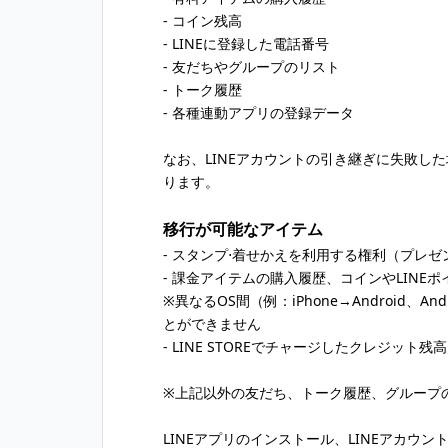
- コイン残高
- LINEに登録した電話番号
- 友だちやグループのリスト
- トーク履歴
- 各種連動アプリの登録データ
なお、LINEアカウントの引き継ぎに失敗し
ります。
移行が可能なアイテム
- スタンプ⋅着せかえを利用する権利（プレゼ
- 課金アイテムの購入履歴、コインやLINE
※異なるOS間（例：iPhone→Android、A
とができません
- LINE STOREでチャージしたクレジット残高
※上記以外の友だち、トーク履歴、グループ
LINEアプリのインストール、LINEアカウ