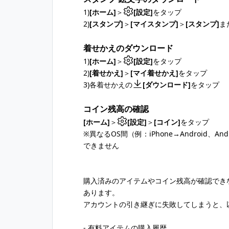
1)
[ホーム]
＞
[設定]
をタップ
2)
[スタンプ]
＞
[マイスタンプ]
＞
[スタンプ]
ま
着せかえのダウンロード
1)
[ホーム]
＞
[設定]
をタップ
2)
[着せかえ]
＞
[マイ着せかえ]
をタップ
3)各着せかえの
[ダウンロード]
をタップ
コイン残高の確認
[ホーム]
＞
[設定]
＞
[コイン]
をタップ
※異なるOS間（例：iPhone→Android、A
できません
購入済みのアイテムやコイン残高が確認でき
あります。
アカウントの引き継ぎに失敗してしまうと、
- 有料アイテムの購入履歴