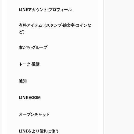
LINEアカウント⋅プロフィール
有料アイテム（スタンプ⋅絵文字⋅コインな
ど）
友だち⋅グループ
トーク⋅通話
通知
LINE VOOM
オープンチャット
LINEをより便利に使う