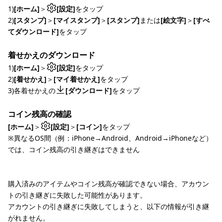
1)
[ホーム]
＞
[設定]
をタップ
2)
[スタンプ]
＞
[マイスタンプ]
＞
[スタンプ]
または
[絵文字]
＞
[すべ
てダウンロード]
をタップ
着せかえのダウンロード
1)
[ホーム]
＞
[設定]
をタップ
2)
[着せかえ]
＞
[マイ着せかえ]
をタップ
3)各着せかえの
[ダウンロード]
をタップ
コイン残高の確認
[ホーム]
＞
[設定]
＞
[コイン]
をタップ
※異なるOS間（例：iPhone→Android、Android→iPhoneなど）
では、コイン残高の引き継ぎはできません
購入済みのアイテムやコイン残高が確認できない場合、アカウン
トの引き継ぎに失敗した可能性があります。
アカウントの引き継ぎに失敗してしまうと、以下の情報が引き継
がれません。