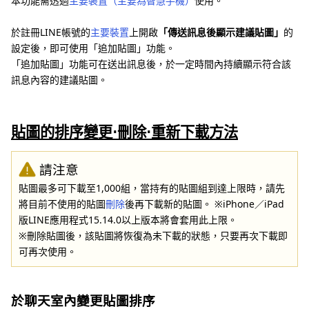
本功能需透過
主要裝置（主要為智慧手機）
使用。
於註冊LINE帳號的
主要裝置
上開啟
「傳送訊息後顯示建議貼圖」
的
設定後，即可使用「追加貼圖」功能。
「追加貼圖」功能可在送出訊息後，於一定時間內持續顯示符合該
訊息內容的建議貼圖。
貼圖的排序變更⋅刪除⋅重新下載方法
請注意
貼圖最多可下載至1,000組，當持有的貼圖組到達上限時，請先
將目前不使用的貼圖
刪除
後再下載新的貼圖。 ※iPhone／iPad
版LINE應用程式15.14.0以上版本將會套用此上限。
※刪除貼圖後，該貼圖將恢復為未下載的狀態，只要再次下載即
可再次使用。
於聊天室內變更貼圖排序