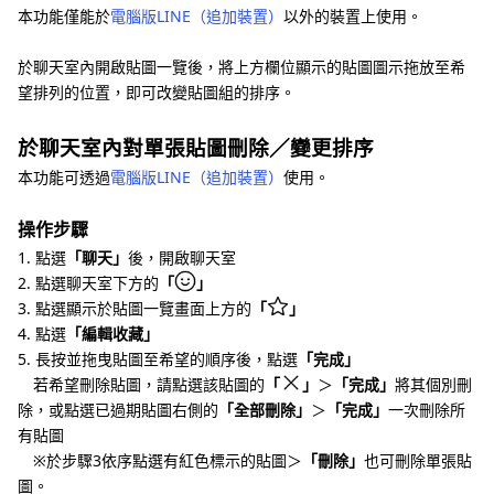
本功能僅能於
電腦版LINE（追加裝置）
以外的裝置上使用。
於聊天室內開啟貼圖一覽後，將上方欄位顯示的貼圖圖示拖放至希
望排列的位置，即可改變貼圖組的排序。
於聊天室內對單張貼圖刪除／變更排序
本功能可透過
電腦版LINE（追加裝置）
使用。
操作步驟
1. 點選
「聊天」
後，開啟聊天室
2. 點選聊天室下方的
「
」
3. 點選顯示於貼圖一覽畫面上方的
「
」
4. 點選
「編輯收藏」
5. 長按並拖曳貼圖至希望的順序後，點選
「完成」
若希望刪除貼圖，請點選該貼圖的
「
」
＞
「完成」
將其個別刪
除，或點選已過期貼圖右側的
「全部刪除」
＞
「完成」
一次刪除所
有貼圖
※於步驟3依序點選有紅色標示的貼圖＞
「刪除」
也可刪除單張貼
圖。