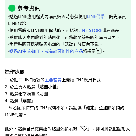
參考資訊
⋅透過LINE應用程式內購買貼圖時必須使用
LINE代幣
，請先購買
LINE代幣。
⋅使用電腦版LINE應用程式時，可透過
LINE STORE
購買商品。
⋅點選聊天室內收到的貼圖後，可移動至該貼圖的購買頁面。
⋅免費貼圖可透過貼圖小舖的「活動」分頁內下載。
⋅
透過AI生成⋅加工，或有該可能性的商品
將標示
。
操作步驟
1. 於註冊LINE帳號的
主要裝置
上開啟LINE應用程式
2. 於主頁內點選
「貼圖小舖」
3. 點選希望購買的貼圖
4. 點選
「購買」
※若顯示持有的LINE代幣不足，請點選
「確定」
並加購足夠的
LINE代幣。
此外，點選自己感興趣的貼圖旁顯示的
「
」
，即可將該貼圖加入
願望清單以便日後回顧。