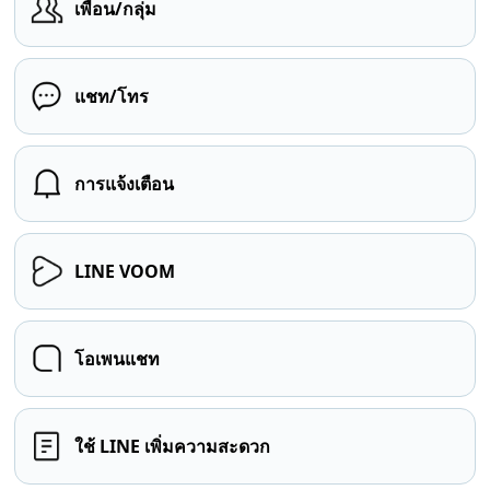
เพื่อน/กลุ่ม
แชท/โทร
การแจ้งเตือน
LINE VOOM
โอเพนแชท
ใช้ LINE เพิ่มความสะดวก