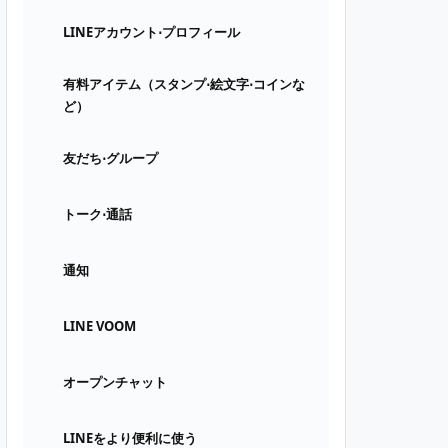
LINEアカウント⋅プロフィール
有料アイテム（スタンプ⋅絵文字⋅コインな
ど）
友だち⋅グループ
トーク⋅通話
通知
LINE VOOM
オープンチャット
LINEをより便利に使う