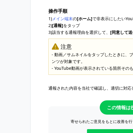
操作手順
1)
メイン端末
の
[ホーム]
で非表示にしたいYou
2)
[通報]
をタップ
3)該当する通報理由を選択して、
[同意して送
注意
- 動画／サムネイルをタップしたときに、ブ
ンツが対象です。
- YouTube動画が表示されている箇所
通報された内容を当社で確認し、適切に対応
この情報は
寄せられたご意見をもとに改善を行