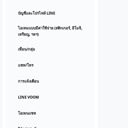
บัญชีและโปรไฟล์ LINE
ไอเทมแบบมีค่าใช้จ่าย (สติกเกอร์, อิโมจิ,
เหรียญ, ฯลฯ)
เพื่อน/กลุ่ม
แชท/โทร
การแจ้งเตือน
LINE VOOM
โอเพนแชท