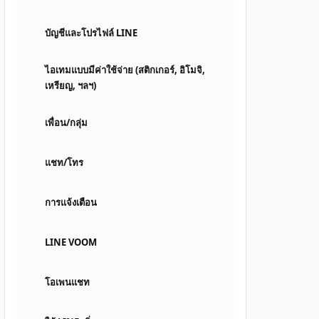
บัญชีและโปรไฟล์ LINE
ไอเทมแบบมีค่าใช้จ่าย (สติกเกอร์, อิโมจิ,
เหรียญ, ฯลฯ)
เพื่อน/กลุ่ม
แชท/โทร
การแจ้งเตือน
LINE VOOM
โอเพนแชท