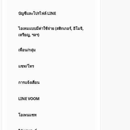
บัญชีและโปรไฟล์ LINE
ไอเทมแบบมีค่าใช้จ่าย (สติกเกอร์, อิโมจิ,
เหรียญ, ฯลฯ)
เพื่อน/กลุ่ม
แชท/โทร
การแจ้งเตือน
LINE VOOM
โอเพนแชท