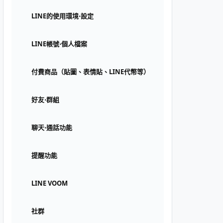
LINE的使用環境⋅設定
LINE帳號⋅個人檔案
付費商品（貼圖、表情貼、LINE代幣等）
好友⋅群組
聊天⋅通話功能
提醒功能
LINE VOOM
社群