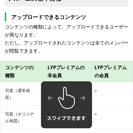
アップロードできるコンテンツ
コンテンツの種類によって、アップロードできるユーザー
が異なります。
ただし、アップロードされたコンテンツは全てのメンバー
が閲覧できます。
コンテンツの
LYPプレミアムの
LYPプレミアム
種類
非会員
の会員
写真（通常画
○
○
質）
写真（オリジナ
×
○
ル画質）