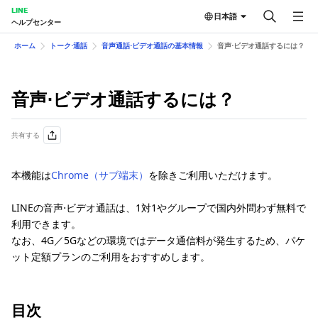
LINE
日本語
ヘルプセンター
ホーム
トーク⋅通話
音声通話⋅ビデオ通話の基本情報
音声⋅ビデオ通話するには？
音声⋅ビデオ通話するには？
共有する
本機能は
Chrome（サブ端末）
を除きご利用いただけます。
LINEの音声⋅ビデオ通話は、1対1やグループで国内外問わず無料で
利用できます。
なお、4G／5Gなどの環境ではデータ通信料が発生するため、パケ
ット定額プランのご利用をおすすめします。
目次