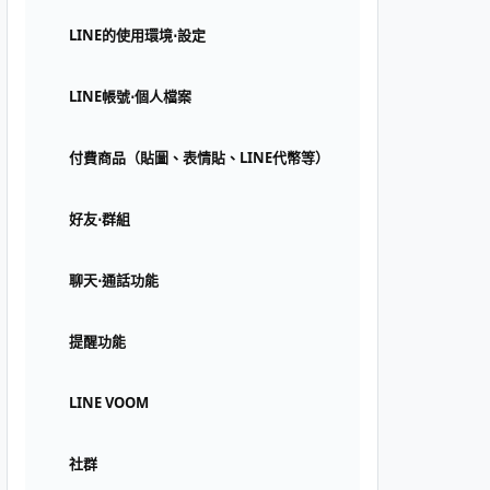
LINE的使用環境⋅設定
LINE帳號⋅個人檔案
付費商品（貼圖、表情貼、LINE代幣等）
好友⋅群組
聊天⋅通話功能
提醒功能
LINE VOOM
社群