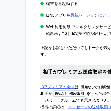
端末を再起動する
LINEアプリを
最新バージョンにアッ
Web利用制限⋅フィルタリングサー
※詳細はご利用の携帯電話会社へお
上記をお試しいただいてもトークが表
す。
相手がプレミアム送信取消を
LYPプレミアム会員
は
通知なしで送信取消
相手が
を行った場合
通知なしで送信取消
ージはトークルームで表示されません
機能の詳細は、
メッセージの送信取消