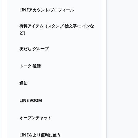
LINEアカウント⋅プロフィール
有料アイテム（スタンプ⋅絵文字⋅コインな
ど）
友だち⋅グループ
トーク⋅通話
通知
LINE VOOM
オープンチャット
LINEをより便利に使う