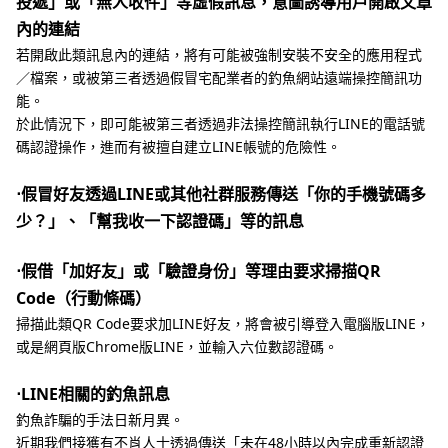
投遞」或「無人收件」等虛假訊息，意圖誘導用戶開啟文章
內的連結
若開啟此類訊息內的連結，將有可能被強制安裝不安全的應用程式
／檔案，或被第三者透過假冒宅配業者的釣魚網站遠端操控簡訊功
能。
於此情況下，即可能被第三者透過非法操控簡訊執行LINE的電話號
碼認證操作，進而有被擅自建立LINE帳號的危險性。
⋅假冒好友透過LINE或其他社群服務傳送「你的手機號碼多
少？」、「幫我收一下認證碼」等的訊息
⋅假借「加好友」或「驗證身份」等理由要求掃描QR
Code（行動條碼）
掃描此類QR Code要求加LINE好友，將會被引導登入電腦版LINE，
或是網頁版Chrome版LINE，並輸入六位數認證碼。
⋅LINE相關的釣魚訊息
釣魚詐騙的手法日新月異。
近期我們接獲有不肖人士透過傳送「未在48小時以內完成重新認證