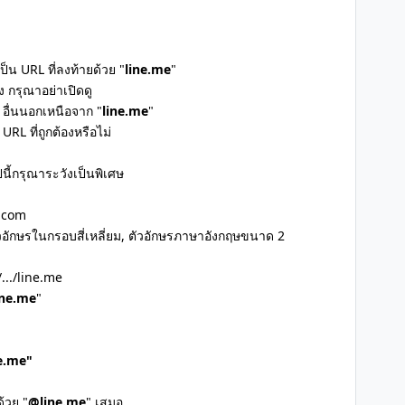
็น URL ที่ลงท้ายด้วย "
line.me
"
 กรุณาอย่าเปิดดู
อื่นนอกเหนือจาก "
line.me
"
 URL ที่ถูกต้องหรือไม่
ี้กรุณาระวังเป็นพิเศษ
X.com
อตัวอักษรในกรอบสี่เหลี่ยม, ตัวอักษรภาษาอังกฤษขนาด 2
.../line.me
ine.me
"
ne.me"
้วย "
@line.me
" เสมอ