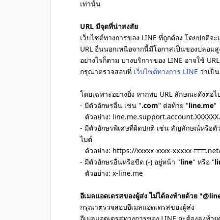
เท่านั้น
URL มีจุดที่น่าสงสัย
เว็บไซต์ทางการของ LINE ที่ถูกต้อง โดยปกติจะเป
URL อื่นนอกเหนือจากนี้มีโอกาสเป็นของปลอมสูง
อย่างไรก็ตาม บางบริการของ LINE อาจใช้ URL 
กรุณาตรวจสอบที่
เว็บไซต์ทางการ LINE
ว่าเป็น
โดยเฉพาะอย่างยิ่ง หากพบ URL ลักษณะดังต่อไปน
- มีตัวอักษรอื่น เช่น "
.com
" ต่อท้าย "
line.me
"
ตัวอย่าง: line.me.support.account.XXXXX
- มีตัวอักษรพิเศษที่ผิดปกติ เช่น สัญลักษณ์หรื
ไบต์
ตัวอย่าง: https://xxxxx-xxxx-ⅹⅹⅹⅹx-□□□.net/
- มีตัวอักษรอื่นหรือขีด (-) อยู่หน้า "
line
" หรือ "
l
ตัวอย่าง: x-line.me
อีเมลแอดเดรสของผู้ส่ง ไม่ได้ลงท้ายด้วย "@li
กรุณาตรวจสอบอีเมลแอดเดรสของผู้ส่ง
อีเมลแอดเดรสทางการของ LINE จะต้องลงท้ายด