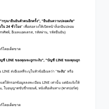
"กรุณายืนยันตัวตนอีกครั้ง", "ยืนยันความปลอดภัย"
ยใน 24 ชั่วโมง
" เพื่อล่อลวงให้เปิดหน้าล็อกอินปลอม
ศัพท์, อีเมลแอดเดรส, รหัสผ่าน, รหัสยืนยัน)
ิงก์โดยเด็ดขาด
ัญชี LINE ของคุณจะถูกระงับ", "บัญชี LINE ของคุณถูก
ป็น LINE ส่งอีเมลที่ระบุในหัวข้ออีเมลว่า "
ระงับ
" หรือ
ต่ให้กรอกข้อมูลลงทะเบียน LINE เท่านั้น แต่ยังแจ้งให้
 ใบอนุญาตขับขี่รถยนต์, หนังสือเดินทาง (พาสปอร์ต)
ิงก์โดยเด็ดขาด