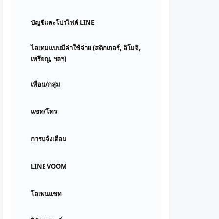
บัญชีและโปรไฟล์ LINE
ไอเทมแบบมีค่าใช้จ่าย (สติกเกอร์, อิโมจิ,
เหรียญ, ฯลฯ)
เพื่อน/กลุ่ม
แชท/โทร
การแจ้งเตือน
LINE VOOM
โอเพนแชท