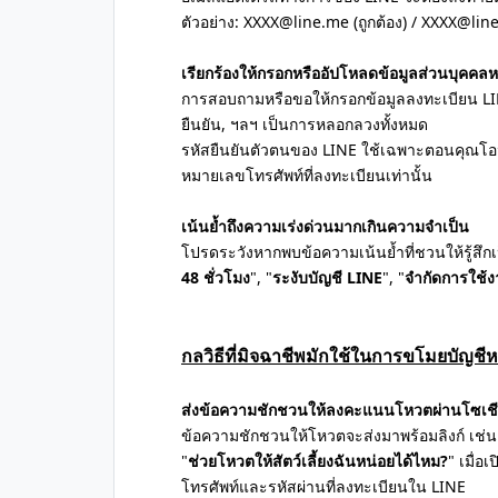
ตัวอย่าง: XXXX@line.me (ถูกต้อง) / XXXX@line
เรียกร้องให้กรอกหรืออัปโหลดข้อมูลส่วนบุคคล
การสอบถามหรือขอให้กรอกข้อมูลลงทะเบียน LIN
ยืนยัน, ฯลฯ เป็นการหลอกลวงทั้งหมด
รหัสยืนยันตัวตนของ LINE ใช้เฉพาะตอนคุณโอน
หมายเลขโทรศัพท์ที่ลงทะเบียนเท่านั้น
เน้นย้ำถึงความเร่งด่วนมากเกินความจำเป็น
โปรดระวังหากพบข้อความเน้นย้ำที่ชวนให้รู้สึกเป
48 ชั่วโมง
", "
ระงับบัญชี LINE
", "
จำกัดการใช้
กลวิธีที่มิจฉาชีพมักใช้ในการขโมยบัญชี
ส่งข้อความชักชวนให้ลงคะแนนโหวตผ่านโซเชี
ข้อความชักชวนให้โหวตจะส่งมาพร้อมลิงก์ เช่น
"
ช่วยโหวตให้สัตว์เลี้ยงฉันหน่อยได้ไหม?
" เมื่
โทรศัพท์และรหัสผ่านที่ลงทะเบียนใน LINE