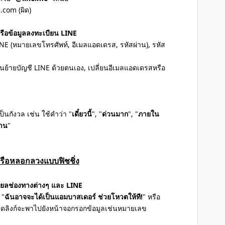
.com (ผิด)
หรือข้อมูลลงทะเบียน LINE
E (หมายเลขโทรศัพท์, อีเมลแอดเดรส, รหัสผ่าน), รหัส
ย้ายบัญชี LINE ด้วยตนเอง, เปลี่ยนอีเมลแอดเดรสหรือ
็นกังวล เช่น ใช้คำว่า "
เดี๋ยวนี้
", "
ด่วนมาก
", "
ภายใน
งาน
"
หรือหลอกลวงแบบฟิชชิ่ง
ยลช่องทางต่างๆ และ LINE
 "
ฉันอาจจะได้เป็นแอมบาสเดอร์ ช่วยโหวตให้ที!
" หรือ
อเปิดลิงก์จะพาไปยังหน้าจอกรอกข้อมูลเช่นหมายเลข