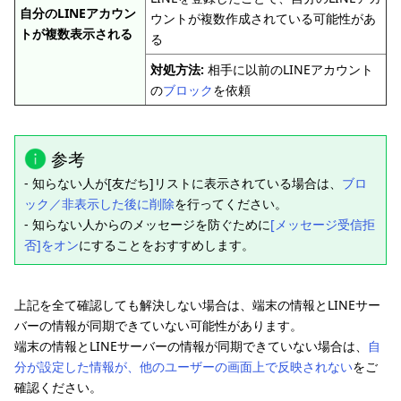
自分のLINEアカウン
ウントが複数作成されている可能性があ
トが複数表示される
る
対処方法:
相手に以前のLINEアカウント
の
ブロック
を依頼
参考
- 知らない人が[友だち]リストに表示されている場合は、
ブロ
ック／非表示した後に削除
を行ってください。
- 知らない人からのメッセージを防ぐために
[メッセージ受信拒
否]をオン
にすることをおすすめします。
上記を全て確認しても解決しない場合は、端末の情報とLINEサー
バーの情報が同期できていない可能性があります。
端末の情報とLINEサーバーの情報が同期できていない場合は、
自
分が設定した情報が、他のユーザーの画面上で反映されない
をご
確認ください。