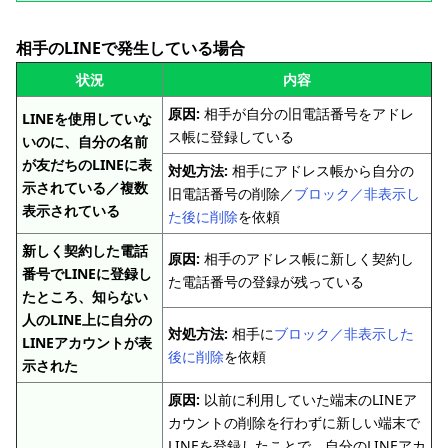
相手のLINEで発生している場合
状況
内容
原因:
相手が自分の旧電話番号をアドレ
LINEを使用していな
ス帳に登録している
いのに、自分の名前
が友だちのLINEに表
対処方法:
相手にアドレス帳から自分の
示されている／複数
旧電話番号の削除／
ブロック／非表示し
表示されている
た後に削除
を依頼
新しく契約した電話
原因:
相手のアドレス帳に新しく契約し
番号でLINEに登録し
た電話番号の登録が残っている
たところ、知らない
人のLINE上に自分の
対処方法:
相手に
ブロック／非表示した
LINEアカウントが表
後に削除
を依頼
示された
原因:
以前に利用していた端末のLINEア
カウントの削除を行わずに新しい端末で
LINEを登録したことで、自分のLINEアカ