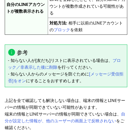
自分のLINEアカウン
ウントが複数作成されている可能性があ
トが複数表示される
る
対処方法:
相手に以前のLINEアカウント
の
ブロック
を依頼
参考
- 知らない人が[友だち]リストに表示されている場合は、
ブロ
ック／非表示した後に削除
を行ってください。
- 知らない人からのメッセージを防ぐために
[メッセージ受信拒
否]をオン
にすることをおすすめします。
上記を全て確認しても解決しない場合は、端末の情報とLINEサー
バーの情報が同期できていない可能性があります。
端末の情報とLINEサーバーの情報が同期できていない場合は、
自
分が設定した情報が、他のユーザーの画面上で反映されない
をご
確認ください。