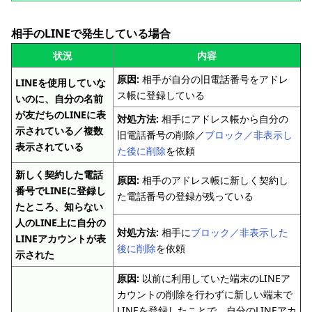
相手のLINEで発生している場合
状況
内容
原因:
相手が自分の旧電話番号をアドレ
LINEを使用していな
ス帳に登録している
いのに、自分の名前
が友だちのLINEに表
対処方法:
相手にアドレス帳から自分の
示されている／複数
旧電話番号の削除／
ブロック／非表示し
表示されている
た後に削除
を依頼
新しく契約した電話
原因:
相手のアドレス帳に新しく契約し
番号でLINEに登録し
た電話番号の登録が残っている
たところ、知らない
人のLINE上に自分の
対処方法:
相手に
ブロック／非表示した
LINEアカウントが表
後に削除
を依頼
示された
原因:
以前に利用していた端末のLINEア
カウントの削除を行わずに新しい端末で
LINEを登録したことで、自分のLINEアカ