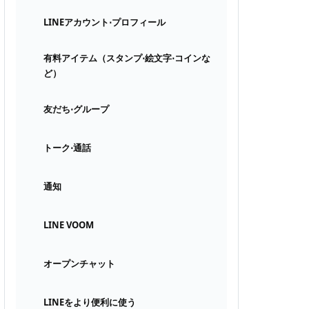
LINEアカウント⋅プロフィール
有料アイテム（スタンプ⋅絵文字⋅コインな
ど）
友だち⋅グループ
トーク⋅通話
通知
LINE VOOM
オープンチャット
LINEをより便利に使う