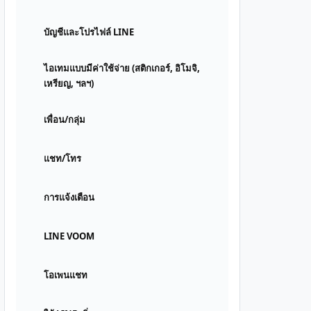
บัญชีและโปรไฟล์ LINE
ไอเทมแบบมีค่าใช้จ่าย (สติกเกอร์, อิโมจิ,
เหรียญ, ฯลฯ)
เพื่อน/กลุ่ม
แชท/โทร
การแจ้งเตือน
LINE VOOM
โอเพนแชท