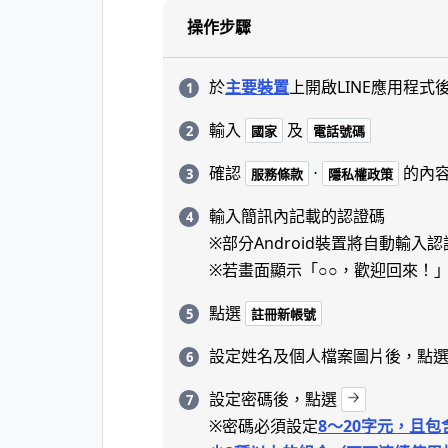
操作步驟
於
主要裝置
上開啟LINE應用程式
輸入
及
國家
電話號碼
確認
⋅
的內
服務條款
隱私權政策
輸入簡訊內記載的認證碼
※部分Android裝置將自動輸入
※若畫面顯示「○○，歡迎回來！
點選
註冊新帳號
設定姓名及個人檔案圖片後，點
設定密碼後，點選
※密碼必須設定
8～20字元，且