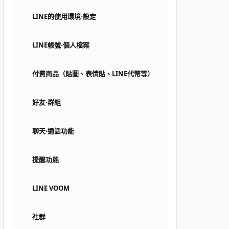
LINE的使用環境⋅設定
LINE帳號⋅個人檔案
付費商品（貼圖、表情貼、LINE代幣等）
好友⋅群組
聊天⋅通話功能
提醒功能
LINE VOOM
社群