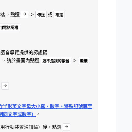
容後，點選
＞
或
傳送
確定
用電話認證
動語音導覽提供的認證碼
 ，請於畫面內點選
＞
這不是我的帳號
繼續
選
包含半形英文字母大小寫、數字、特殊記號等至
相同文字或數字）
。
使用行動裝置通訊錄）後，點選