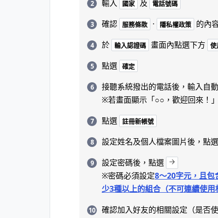
輸入
及
國家
電話號碼
確認
⋅
的內
服務條款
隱私權政策
於
畫面內點選下方
輸入認證碼
使
點選
確定
接聽系統撥出的電話後，輸入自
※若畫面顯示「○○，歡迎回來！」
點選
註冊新帳號
設定姓名及個人檔案圖片後，點
設定密碼後，點選
※密碼必須設定
8～20字元，且
少3種以上的組合（不可連續使用
確認加入好友的相關設定（是否