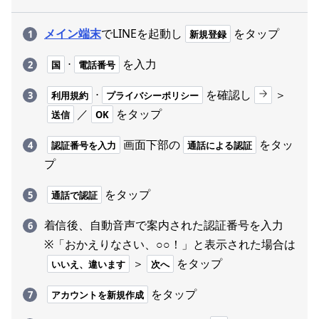
メイン端末
でLINEを起動し
をタップ
新規登録
⋅
を入力
国
電話番号
⋅
を確認し
＞
利用規約
プライバシーポリシー
／
をタップ
送信
OK
画面下部の
をタッ
認証番号を入力
通話による認証
プ
をタップ
通話で認証
着信後、自動音声で案内された認証番号を入力
※「おかえりなさい、○○！」と表示された場合は
＞
をタップ
いいえ、違います
次へ
をタップ
アカウントを新規作成