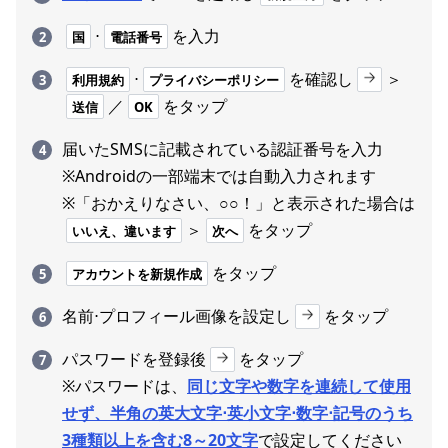
⋅
を入力
国
電話番号
⋅
を確認し
＞
利用規約
プライバシーポリシー
／
をタップ
送信
OK
届いたSMSに記載されている認証番号を入力
※Androidの一部端末では自動入力されます
※「おかえりなさい、○○！」と表示された場合は
＞
をタップ
いいえ、違います
次へ
をタップ
アカウントを新規作成
名前⋅プロフィール画像を設定し
をタップ
パスワードを登録後
をタップ
※パスワードは、
同じ文字や数字を連続して使用
せず、半角の英大文字⋅英小文字⋅数字⋅記号のうち
3種類以上を含む8～20文字
で設定してください