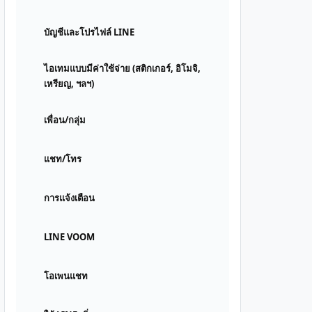
บัญชีและโปรไฟล์ LINE
ไอเทมแบบมีค่าใช้จ่าย (สติกเกอร์, อิโมจิ,
เหรียญ, ฯลฯ)
เพื่อน/กลุ่ม
แชท/โทร
การแจ้งเตือน
LINE VOOM
โอเพนแชท