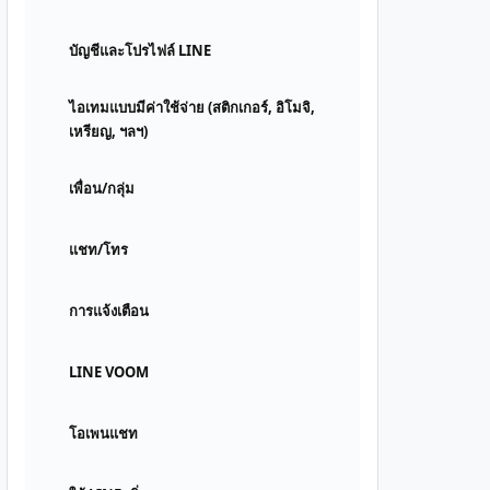
บัญชีและโปรไฟล์ LINE
ไอเทมแบบมีค่าใช้จ่าย (สติกเกอร์, อิโมจิ,
เหรียญ, ฯลฯ)
เพื่อน/กลุ่ม
แชท/โทร
การแจ้งเตือน
LINE VOOM
โอเพนแชท