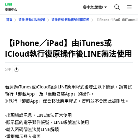
LINE
中文(繁體)
支援中心
首頁
註冊⋅移動LINE帳號
註冊帳號⋅移動帳號相關問題
【iPhone／iPad】由iTune
【iPhone／iPad】由iTunes或
iCloud執行復原操作後LINE無法使用
分享
若透過iTunes或iCloud復原LINE應用程式後發生以下問題，請嘗試
執行「卸載App」及「重新安裝App」的操作。
※執行「卸載App」僅會移除應用程式，資料並不會因此被刪除。
⋅出現錯誤訊息，LINE無法正常使用
⋅顯示舊的電子郵件帳號，LINE帳號無法使用
⋅輸入密碼卻無法將LINE解鎖
⋅重複顯示登入畫面