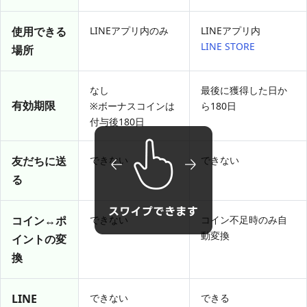
使用できる
LINEアプリ内のみ
LINEアプリ内
LINE STORE
場所
なし
最後に獲得した日か
有効期限
※ボーナスコインは
ら180日
付与後180日
友だちに送
できない
できない
る
コイン↔ポ
できない
コイン不足時のみ自
動変換
イントの変
換
LINE
できない
できる