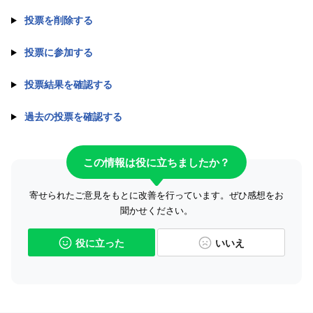
投票を削除する
投票に参加する
投票結果を確認する
過去の投票を確認する
この情報は役に立ちましたか？
寄せられたご意見をもとに改善を行っています。ぜひ感想をお
聞かせください。
役に立った
いいえ