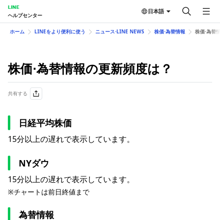
LINE
日本語
ヘルプセンター
ホーム
LINEをより便利に使う
ニュース⋅LINE NEWS
株価⋅為替情報
株価⋅為替
株価⋅為替情報の更新頻度は？
共有する
日経平均株価
15分以上の遅れで表示しています。
NYダウ
15分以上の遅れで表示しています。
※チャートは前日終値まで
為替情報