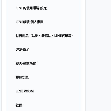
LINE的使用環境⋅設定
LINE帳號⋅個人檔案
付費商品（貼圖、表情貼、LINE代幣等）
好友⋅群組
聊天⋅通話功能
提醒功能
LINE VOOM
社群