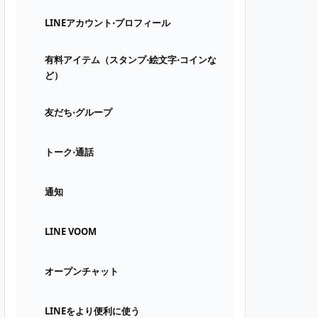
LINEアカウント⋅プロフィール
有料アイテム（スタンプ⋅絵文字⋅コインな
ど）
友だち⋅グループ
トーク⋅通話
通知
LINE VOOM
オープンチャット
LINEをより便利に使う