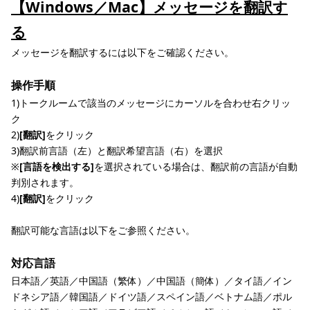
【Windows／Mac】メッセージを翻訳す
る
メッセージを翻訳するには以下をご確認ください。
操作手順
1)トークルームで該当のメッセージにカーソルを合わせ右クリッ
ク
2)
[翻訳]
をクリック
3)翻訳前言語（左）と翻訳希望言語（右）を選択
※
[言語を検出する]
を選択されている場合は、翻訳前の言語が自動
判別されます。
4)
[翻訳]
をクリック
翻訳可能な言語は以下をご参照ください。
対応言語
日本語／英語／中国語（繁体）／中国語（簡体）／タイ語／イン
ドネシア語／韓国語／ドイツ語／スペイン語／ベトナム語／ポル