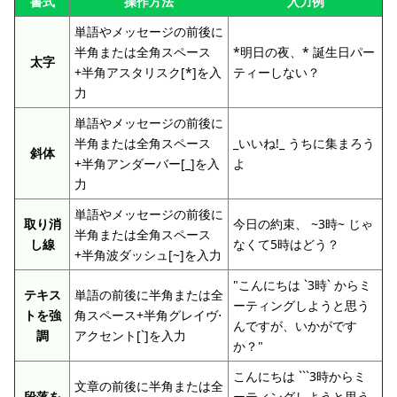
書式
操作方法
入力例
単語やメッセージの前後に
半角または全角スペース
*明日の夜、* 誕生日パー
太字
+半角アスタリスク[*]を入
ティーしない？
力
単語やメッセージの前後に
半角または全角スペース
_いいね!_ うちに集まろう
斜体
+半角アンダーバー[_]を入
よ
力
単語やメッセージの前後に
取り消
今日の約束、 ~3時~ じゃ
半角または全角スペース
し線
なくて5時はどう？
+半角波ダッシュ[~]を入力
"こんにちは `3時` からミ
テキス
単語の前後に半角または全
ーティングしようと思う
トを強
角スペース+半角グレイヴ⋅
んですが、いかがです
調
アクセント[`]を入力
か？"
こんにちは ```3時からミ
文章の前後に半角または全
段落を
ーティングしようと思う