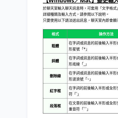
【Windows／Mac】變更
於聊天室輸入聊天訊息時，可套用「文字格式
詳細種類及輸入方式，請參閱以下說明。
只要使用以下語法送出訊息，聊天室內即會顯
格式
操作方法
在字詞或訊息的前後輸入半形
粗體
形星號「*」
在字詞或訊息的前後輸入半形
斜體
形底線「_」
在字詞或訊息的前後輸入半形
刪除線
形波浪號「~」
在字詞的前後輸入半形或全形
紅字框
符「`」
在文章的前後輸入半形或全形
段落框
重音符「```」