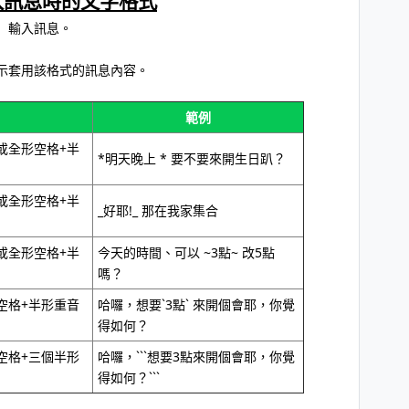
輸入訊息時的文字格式
」輸入訊息。
示套用該格式的訊息內容。
範例
或全形空格+半
*明天晚上 * 要不要來開生日趴？
或全形空格+半
_好耶!_ 那在我家集合
或全形空格+半
今天的時間、可以 ~3點~ 改5點
嗎？
空格+半形重音
哈囉，想要`3點` 來開個會耶，你覺
得如何？
空格+三個半形
哈囉，```想要3點來開個會耶，你覺
得如何？```