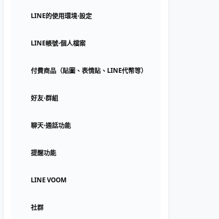
LINE的使用環境⋅設定
LINE帳號⋅個人檔案
付費商品（貼圖、表情貼、LINE代幣等）
好友⋅群組
聊天⋅通話功能
提醒功能
LINE VOOM
社群