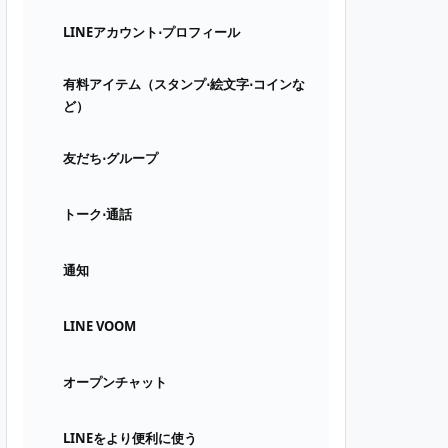
LINEアカウント⋅プロフィール
有料アイテム（スタンプ⋅絵文字⋅コインな
ど）
友だち⋅グループ
トーク⋅通話
通知
LINE VOOM
オープンチャット
LINEをより便利に使う