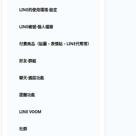
LINE的使用環境⋅設定
LINE帳號⋅個人檔案
付費商品（貼圖、表情貼、LINE代幣等）
好友⋅群組
聊天⋅通話功能
提醒功能
LINE VOOM
社群