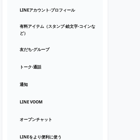
LINEアカウント⋅プロフィール
有料アイテム（スタンプ⋅絵文字⋅コインな
ど）
友だち⋅グループ
トーク⋅通話
通知
LINE VOOM
オープンチャット
LINEをより便利に使う