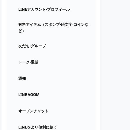
LINEアカウント⋅プロフィール
有料アイテム（スタンプ⋅絵文字⋅コインな
ど）
友だち⋅グループ
トーク⋅通話
通知
LINE VOOM
オープンチャット
LINEをより便利に使う