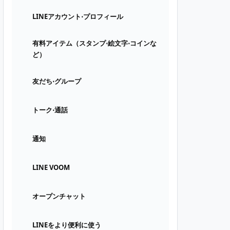
LINEアカウント⋅プロフィール
有料アイテム（スタンプ⋅絵文字⋅コインな
ど）
友だち⋅グループ
トーク⋅通話
通知
LINE VOOM
オープンチャット
LINEをより便利に使う