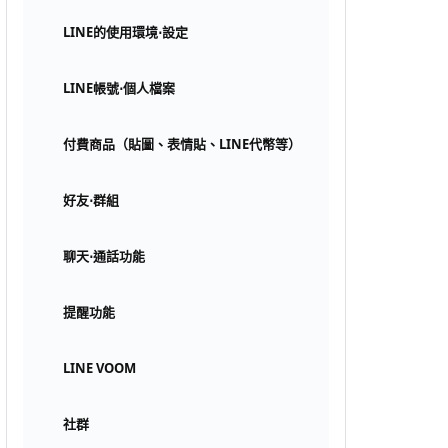
LINE的使用環境⋅設定
LINE帳號⋅個人檔案
付費商品（貼圖、表情貼、LINE代幣等）
好友⋅群組
聊天⋅通話功能
提醒功能
LINE VOOM
社群