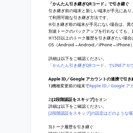
「かんたん引き継ぎQRコード」で引き継ぐ
引き継ぎ前の端末と新しい端末が手元にあり、
で利用可能な引き継ぎ方法です。
※引き継ぎ前の端末が手元にない場合は、異
別途トークのバックアップを行わなくても、
※15日以上のトーク履歴を引き継ぎたい場
OS（Android→Android／iPhone→i
詳細は以下をご確認ください。
「かんたん引き継ぎQRコード」でLINEア
Apple ID／Google アカウントの連携で引
1)機種変更前の端末で
Apple ID／Google
2)
[2段階認証をスキップ]
をオン
詳細は以下をご確認ください。
[2段階認証をスキップ]の設定はどのような
3)トーク履歴を引き継ぐ