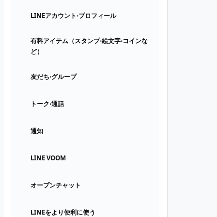
LINEアカウント⋅プロフィール
有料アイテム（スタンプ⋅絵文字⋅コインな
ど）
友だち⋅グループ
トーク⋅通話
通知
LINE VOOM
オープンチャット
LINEをより便利に使う