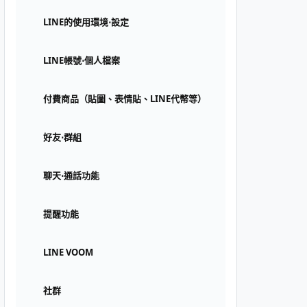
LINE的使用環境⋅設定
LINE帳號⋅個人檔案
付費商品（貼圖、表情貼、LINE代幣等）
好友⋅群組
聊天⋅通話功能
提醒功能
LINE VOOM
社群