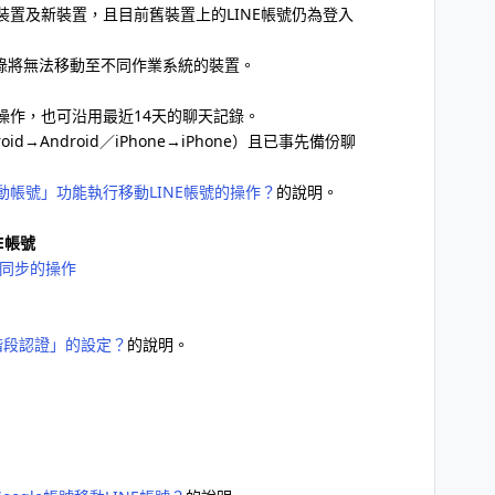
置及新裝置，且目前舊裝置上的LINE帳號仍為登入
錄將無法移動至不同作業系統的裝置。
操作，也可沿用最近14天的聊天記錄。
d→Android／iPhone→iPhone）且已事先備份聊
帳號」功能執行移動LINE帳號的操作？
的說明。
E帳號
帳號同步的操作
階段認證」的設定？
的說明。