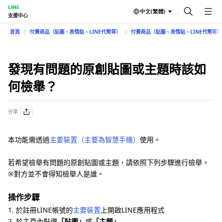
LINE
中文(繁體)
支援中心
首頁
付費商品（貼圖、表情貼、LINE代幣等）
付費商品（貼圖、表情貼、LINE代幣等
發現有問題的原創貼圖或主題時該如
何檢舉？
分享
本功能需透過
主要裝置（主要為智慧手機）
使用。
若希望檢舉有問題的原創貼圖或主題，請依照下列步驟進行檢舉。
※對方並不會得知檢舉人是誰。
操作步驟
1. 於註冊LINE帳號的
主要裝置
上開啟LINE應用程式
2. 於主頁內點選
「貼圖」
或
「主題」