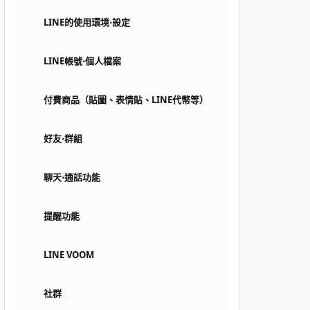
LINE的使用環境⋅設定
LINE帳號⋅個人檔案
付費商品（貼圖、表情貼、LINE代幣等）
好友⋅群組
聊天⋅通話功能
提醒功能
LINE VOOM
社群