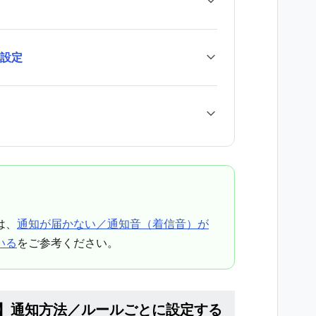
知設定
は、
通知が届かない／通知音（着信音）が
いる
をご参考ください。
ome】通知方法／ルールごとに設定する