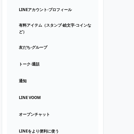
LINEアカウント⋅プロフィール
有料アイテム（スタンプ⋅絵文字⋅コインな
ど）
友だち⋅グループ
トーク⋅通話
通知
LINE VOOM
オープンチャット
LINEをより便利に使う