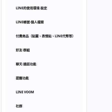
LINE的使用環境⋅設定
LINE帳號⋅個人檔案
付費商品（貼圖、表情貼、LINE代幣等）
好友⋅群組
聊天⋅通話功能
提醒功能
LINE VOOM
社群