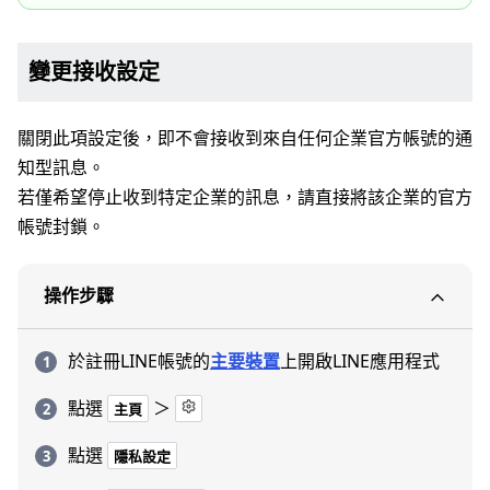
變更接收設定
關閉此項設定後，即不會接收到來自任何企業官方帳號的通
知型訊息。
若僅希望停止收到特定企業的訊息，請直接將該企業的官方
帳號封鎖。
操作步驟
於註冊LINE帳號的
主要裝置
上開啟LINE應用程式
點選
＞
主頁
點選
隱私設定