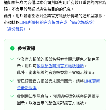
通知型訊息內容僅以本公司判斷對用戶有效且重要的內容為
限，不會用於發送以廣告為目的的訊息。
此外，用戶若希望收到企業官方帳號所傳送的通知型訊息，
必須透過
LINE所營運的官方帳號完成「電話號碼認證」
（身分確認）
。
參考資訊
企業官方帳號的帳號名稱旁會顯示藍色／綠色圖
示，用戶可
依據顏色辨別官方帳號種類
。
此外，尚未認證的官方帳號將不會顯示該圖示。
若已認證官方帳號旁未顯示圖示，請將
LINE更新
至最新版本
。
收到通知型訊息時，可透過帳號名稱旁是否顯示
圖示，以及圖示的顏色來辨識官方帳號。