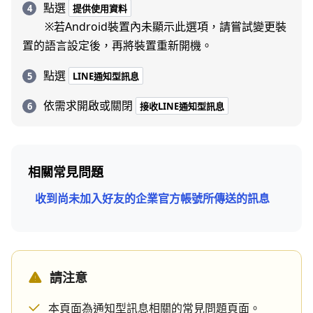
點選
提供使用資料
※若Android裝置內未顯示此選項，請嘗試變更裝
置的語言設定後，再將裝置重新開機。
點選
LINE通知型訊息
依需求開啟或關閉
接收LINE通知型訊息
相關常見問題
收到尚未加入好友的企業官方帳號所傳送的訊息
請注意
本頁面為通知型訊息相關的常見問題頁面。