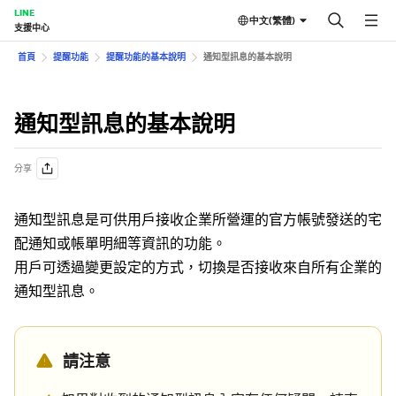
LINE
中文(繁體)
支援中心
首頁
提醒功能
提醒功能的基本說明
通知型訊息的基本說明
通知型訊息的基本說明
分享
通知型訊息是可供用戶接收企業所營運的官方帳號發送的宅
配通知或帳單明細等資訊的功能。
用戶可透過變更設定的方式，切換是否接收來自所有企業的
通知型訊息。
請注意