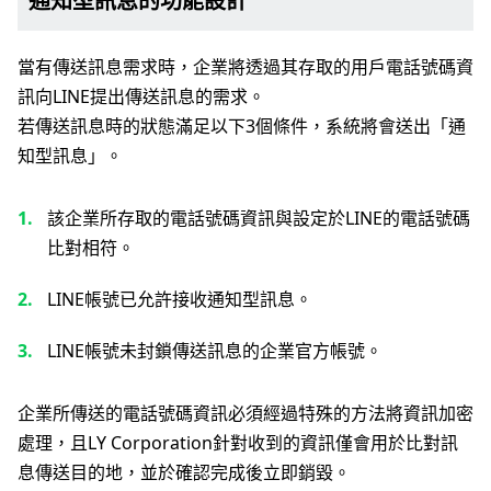
通知型訊息的功能設計
當有傳送訊息需求時，企業將透過其存取的用戶電話號碼資
訊向LINE提出傳送訊息的需求。
若傳送訊息時的狀態滿足以下3個條件，系統將會送出「通
知型訊息」。
該企業所存取的電話號碼資訊與設定於LINE的電話號碼
比對相符。
LINE帳號已允許接收通知型訊息。
LINE帳號未封鎖傳送訊息的企業官方帳號。
企業所傳送的電話號碼資訊必須經過特殊的方法將資訊加密
處理，且LY Corporation針對收到的資訊僅會用於比對訊
息傳送目的地，並於確認完成後立即銷毀。