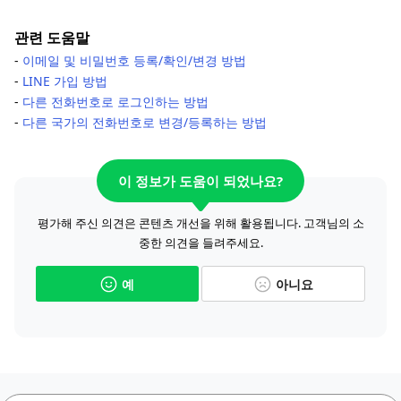
관련 도움말
-
이메일 및 비밀번호 등록/확인/변경 방법
-
LINE 가입 방법
-
다른 전화번호로 로그인하는 방법
-
다른 국가의 전화번호로 변경/등록하는 방법
이 정보가 도움이 되었나요?
평가해 주신 의견은 콘텐츠 개선을 위해 활용됩니다. 고객님의 소
중한 의견을 들려주세요.
예
아니요