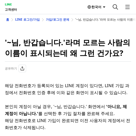
LINE
한국어
고객센터
홈
LINE 로그인/가입
가입/로그인 문제
'~님, 반갑습니다.'라며 모르는 사람의 이름
'~님, 반갑습니다.'라며 모르는 사람의
이름이 표시되는데 왜 그런 건가요?
공유하기
해당 전화번호가 등록되어 있는 LINE 계정이 있다면, LINE 가입 과
정에서 전화번호 인증 후에 이와 같은 화면이 표시될 수 있습니다.
본인의 계정이 아닐 경우, '~님, 반갑습니다.' 화면에서
'아니요, 제
계정이 아닙니다.'
를 선택한 후 가입 절차를 완료해 주세요.
해당 전화번호로 LINE 가입이 완료되면 이전 사용자의 계정에서 전
화번호가 삭제됩니다.