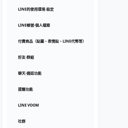
LINE的使用環境⋅設定
LINE帳號⋅個人檔案
付費商品（貼圖、表情貼、LINE代幣等）
好友⋅群組
聊天⋅通話功能
提醒功能
LINE VOOM
社群